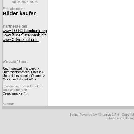
06.08.2026, 06:49
Empfehlungen
*
Bilder kaufen
Partnerseiten:
www.FOTOdatenbank.org
www.BilderDatenbank.biz
www.CDverkauf.com
Werbung / Tipps:
Rechtsanwalt Hartberg >
Unterrichtsmaterial Physik >
Unterrichtsmaterial Chemie >
Music and Sound FX >
Kostenlose Fonts/ Grafiken
jede Woche neu!
Creativmarket *>
* Affiliate.
Script: Powered by
4images
1.7.9 Copyrig
Inhalte und Bildmat