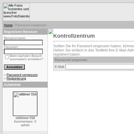
Home
/ Password vergessen
Registrierte Benutzer
Kontrollzentrum
Benutzername:
Sollten Sie Ihr Passwort vergessen haben, können
Passwort:
Geben Sie einfach in das Textfeld Ihre E-Mail-Adre
registriert haben.
Beim nächsten Besuch
automatisch anmelden?
Password vergessen
E-Mail:
»
Password vergessen
»
Registrierung
Zufallsbild
oldtimer 016
Kommentare: 0
admin