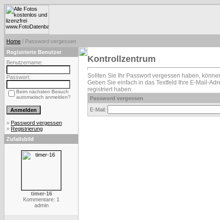
Home
/ Password vergessen
Registrierte Benutzer
Kontrollzentrum
Benutzername:
Sollten Sie Ihr Passwort vergessen haben, können
Passwort:
Geben Sie einfach in das Textfeld Ihre E-Mail-Adre
registriert haben.
Beim nächsten Besuch
automatisch anmelden?
Password vergessen
E-Mail:
»
Password vergessen
»
Registrierung
Zufallsbild
timer-16
Kommentare: 1
admin