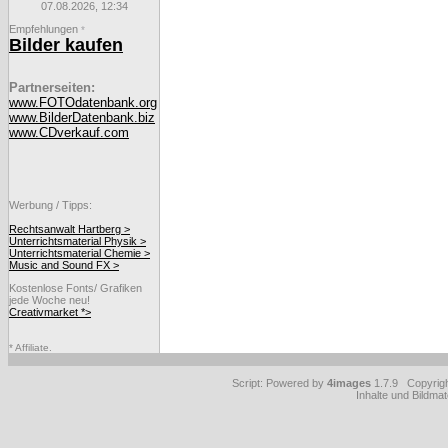
07.08.2026, 12:34
Empfehlungen
*
Bilder kaufen
Partnerseiten:
www.FOTOdatenbank.org
www.BilderDatenbank.biz
www.CDverkauf.com
Werbung / Tipps:
Rechtsanwalt Hartberg >
Unterrichtsmaterial Physik >
Unterrichtsmaterial Chemie >
Music and Sound FX >
Kostenlose Fonts/ Grafiken
jede Woche neu!
Creativmarket *>
* Affiliate.
Script: Powered by
4images
1.7.9 Copyrig
Inhalte und Bildmat