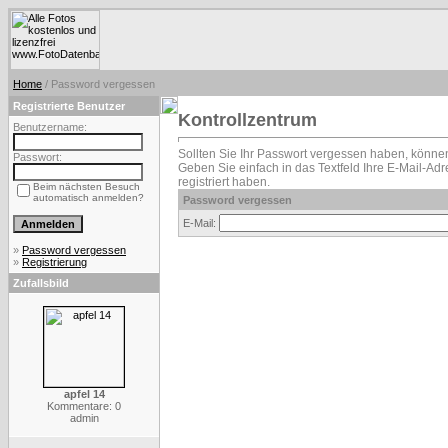
Home
/ Password vergessen
Registrierte Benutzer
Kontrollzentrum
Benutzername:
Sollten Sie Ihr Passwort vergessen haben, können
Passwort:
Geben Sie einfach in das Textfeld Ihre E-Mail-Adre
registriert haben.
Beim nächsten Besuch
automatisch anmelden?
Password vergessen
E-Mail:
»
Password vergessen
»
Registrierung
Zufallsbild
apfel 14
Kommentare: 0
admin