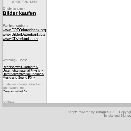
09.08.2026, 13:51
Empfehlungen
*
Bilder kaufen
Partnerseiten:
www.FOTOdatenbank.org
www.BilderDatenbank.biz
www.CDverkauf.com
Werbung / Tipps:
Rechtsanwalt Hartberg >
Unterrichtsmaterial Physik >
Unterrichtsmaterial Chemie >
Music and Sound FX >
Kostenlose Fonts/ Grafiken
jede Woche neu!
Creativmarket *>
* Affiliate.
Script: Powered by
4images
1.7.9 Copyrig
Inhalte und Bildmat