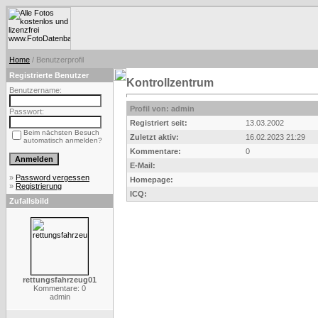
Home
/ Benutzerprofil
Registrierte Benutzer
Kontrollzentrum
Benutzername:
Profil von: admin
Passwort:
Registriert seit:
13.03.2002
Beim nächsten Besuch
Zuletzt aktiv:
16.02.2023 21:29
automatisch anmelden?
Kommentare:
0
E-Mail:
»
Password vergessen
Homepage:
»
Registrierung
ICQ:
Zufallsbild
rettungsfahrzeug01
Kommentare: 0
admin