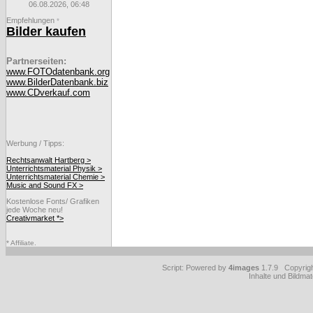
06.08.2026, 06:48
Empfehlungen
*
Bilder kaufen
Partnerseiten:
www.FOTOdatenbank.org
www.BilderDatenbank.biz
www.CDverkauf.com
Werbung / Tipps:
Rechtsanwalt Hartberg >
Unterrichtsmaterial Physik >
Unterrichtsmaterial Chemie >
Music and Sound FX >
Kostenlose Fonts/ Grafiken
jede Woche neu!
Creativmarket *>
* Affiliate.
Script: Powered by
4images
1.7.9 Copyrig
Inhalte und Bildmat