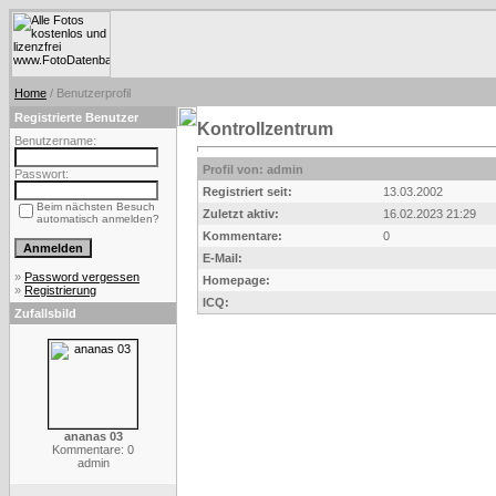
Home
/ Benutzerprofil
Registrierte Benutzer
Kontrollzentrum
Benutzername:
Profil von: admin
Passwort:
Registriert seit:
13.03.2002
Beim nächsten Besuch
Zuletzt aktiv:
16.02.2023 21:29
automatisch anmelden?
Kommentare:
0
E-Mail:
»
Password vergessen
Homepage:
»
Registrierung
ICQ:
Zufallsbild
ananas 03
Kommentare: 0
admin