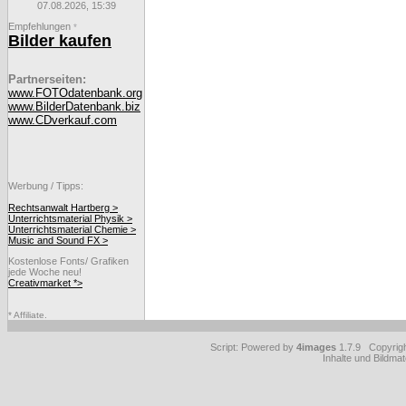
07.08.2026, 15:39
Empfehlungen
*
Bilder kaufen
Partnerseiten:
www.FOTOdatenbank.org
www.BilderDatenbank.biz
www.CDverkauf.com
Werbung / Tipps:
Rechtsanwalt Hartberg >
Unterrichtsmaterial Physik >
Unterrichtsmaterial Chemie >
Music and Sound FX >
Kostenlose Fonts/ Grafiken
jede Woche neu!
Creativmarket *>
* Affiliate.
Script: Powered by
4images
1.7.9 Copyrig
Inhalte und Bildmat