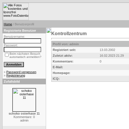
Home
/ Benutzerprofil
Registrierte Benutzer
Kontrollzentrum
Benutzername:
Profil von: admin
Passwort:
Registriert seit:
13.03.2002
Beim nächsten Besuch
Zuletzt aktiv:
16.02.2023 21:29
automatisch anmelden?
Kommentare:
0
E-Mail:
»
Password vergessen
Homepage:
»
Registrierung
ICQ:
Zufallsbild
schoko osterhase 11
Kommentare: 0
admin