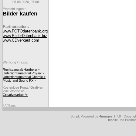
08.08.2026, 07:08
Empfehlungen
*
Bilder kaufen
Partnerseiten:
www.FOTOdatenbank.org
www.BilderDatenbank.biz
www.CDverkauf.com
Werbung / Tipps:
Rechtsanwalt Hartberg >
Unterrichtsmaterial Physik >
Unterrichtsmaterial Chemie >
Music and Sound FX >
Kostenlose Fonts/ Grafiken
jede Woche neu!
Creativmarket *>
* Affiliate.
Script: Powered by
4images
1.7.9 Copyrig
Inhalte und Bildmat