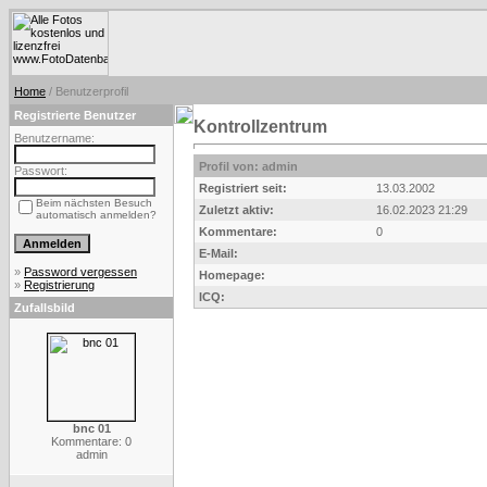
Home
/ Benutzerprofil
Registrierte Benutzer
Kontrollzentrum
Benutzername:
Profil von: admin
Passwort:
Registriert seit:
13.03.2002
Beim nächsten Besuch
Zuletzt aktiv:
16.02.2023 21:29
automatisch anmelden?
Kommentare:
0
E-Mail:
»
Password vergessen
Homepage:
»
Registrierung
ICQ:
Zufallsbild
bnc 01
Kommentare: 0
admin