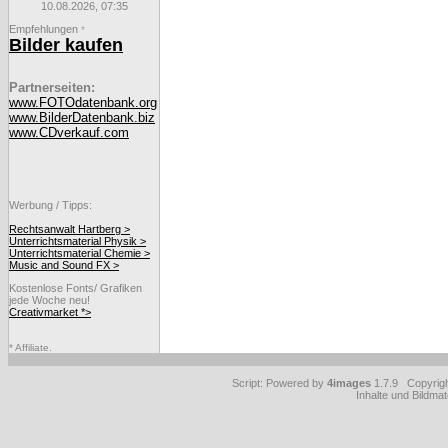
10.08.2026, 07:35
Empfehlungen
*
Bilder kaufen
Partnerseiten:
www.FOTOdatenbank.org
www.BilderDatenbank.biz
www.CDverkauf.com
Werbung / Tipps:
Rechtsanwalt Hartberg >
Unterrichtsmaterial Physik >
Unterrichtsmaterial Chemie >
Music and Sound FX >
Kostenlose Fonts/ Grafiken
jede Woche neu!
Creativmarket *>
* Affiliate.
Script: Powered by
4images
1.7.9 Copyrig
Inhalte und Bildmat