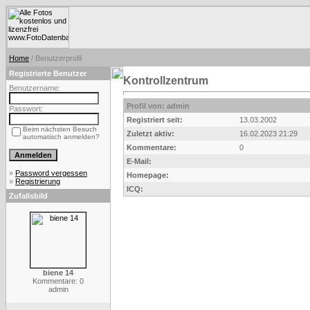
Home
/ Benutzerprofil
Registrierte Benutzer
Kontrollzentrum
Benutzername:
Profil von: admin
Passwort:
Registriert seit:
13.03.2002
Beim nächsten Besuch
Zuletzt aktiv:
16.02.2023 21:29
automatisch anmelden?
Kommentare:
0
E-Mail:
»
Password vergessen
Homepage:
»
Registrierung
ICQ:
Zufallsbild
biene 14
Kommentare: 0
admin