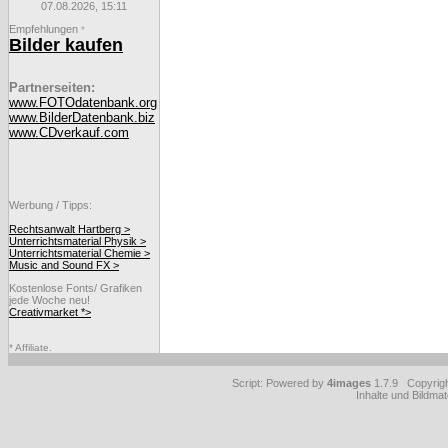
07.08.2026, 15:11
Empfehlungen
*
Bilder kaufen
Partnerseiten:
www.FOTOdatenbank.org
www.BilderDatenbank.biz
www.CDverkauf.com
Werbung / Tipps:
Rechtsanwalt Hartberg >
Unterrichtsmaterial Physik >
Unterrichtsmaterial Chemie >
Music and Sound FX >
Kostenlose Fonts/ Grafiken
jede Woche neu!
Creativmarket *>
* Affiliate.
Script: Powered by
4images
1.7.9 Copyrig
Inhalte und Bildmat