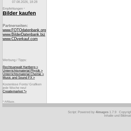
07.08.2026, 18:28
Empfehlungen
*
Bilder kaufen
Partnerseiten:
www.FOTOdatenbank.org
www.BilderDatenbank.biz
www.CDverkauf.com
Werbung / Tipps:
Rechtsanwalt Hartberg >
Unterrichtsmaterial Physik >
Unterrichtsmaterial Chemie >
Music and Sound FX >
Kostenlose Fonts/ Grafiken
jede Woche neu!
Creativmarket *>
* Affiliate.
Script: Powered by
4images
1.7.9 Copyrig
Inhalte und Bildmat