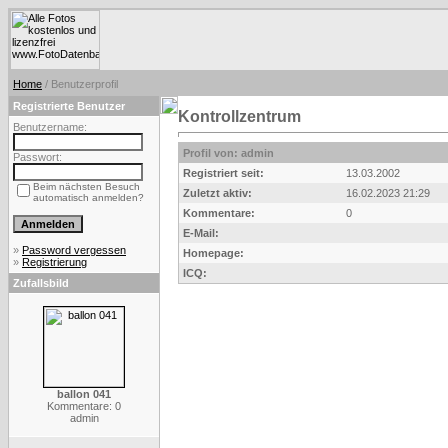
Home
/ Benutzerprofil
Registrierte Benutzer
Kontrollzentrum
Benutzername:
Profil von: admin
Passwort:
Registriert seit:
13.03.2002
Beim nächsten Besuch
Zuletzt aktiv:
16.02.2023 21:29
automatisch anmelden?
Kommentare:
0
E-Mail:
»
Password vergessen
Homepage:
»
Registrierung
ICQ:
Zufallsbild
ballon 041
Kommentare: 0
admin