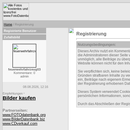
Home
/ Registrierung
Registrierte Benutzer
Registrierung
Zufallsbild
Nutzungsbedingungen:
Dieses Archiv nutzt ein Kommen
die Administratoren dieser Seite
unmöglich, alle Beiträge zu über
Website können nicht für den Inh
feuerwehrfahrzeug03
Sie verpflichten sich, keine be
Kommentare: 0
Gründen strafbaren Inhalte zu ve
admin
ein, Beiträge nach eigenem Erme
der Registrierung erhobenen Dat
08.08.2026, 12:16
Dieses System verwendet Cookies
Empfehlungen
*
persönlichen Informationen, sond
Bilder kaufen
Durch das Abschließen der Regi
Partnerseiten:
www.FOTOdatenbank.org
www.BilderDatenbank.biz
www.CDverkauf.com