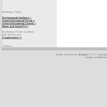
Werbung / Tipps:
Rechtsanwalt Hartberg >
Unterrichtsmaterial Physik >
Unterrichtsmaterial Chemie >
Music and Sound FX >
Kostenlose Fonts/ Grafiken
jede Woche neu!
Creativmarket *>
* Affiliate.
Script: Powered by
4images
1.7.9 Copyrig
Inhalte und Bildmat