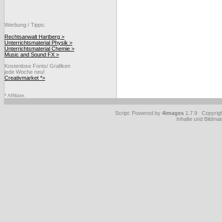
Werbung / Tipps:
Rechtsanwalt Hartberg >
Unterrichtsmaterial Physik >
Unterrichtsmaterial Chemie >
Music and Sound FX >
Kostenlose Fonts/ Grafiken
jede Woche neu!
Creativmarket *>
* Affiliate.
Script: Powered by
4images
1.7.9 Copyrig
Inhalte und Bildmat