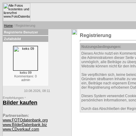
Home
/ Registrierung
Registrierte Benutzer
Registrierung
Zufallsbild
Nutzungsbedingungen:
Dieses Archiv nutzt ein Kommen
die Administratoren dieser Seite
unmöglich, alle Beiträge zu über
Website können nicht für den Inh
keks 09
Sie verpflichten sich, keine be
Kommentare: 0
Gründen strafbaren Inhalte zu ve
admin
ein, Beiträge nach eigenem Erme
der Registrierung erhobenen Dat
10.08.2026, 08:11
Dieses System verwendet Cookies
Empfehlungen
*
persönlichen Informationen, sond
Bilder kaufen
Durch das Abschließen der Regi
Partnerseiten:
www.FOTOdatenbank.org
www.BilderDatenbank.biz
www.CDverkauf.com