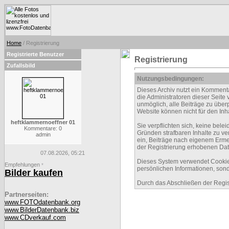
Home
/ Registrierung
Registrierte Benutzer
Registrierung
Zufallsbild
Nutzungsbedingungen:
Dieses Archiv nutzt ein Kommen
die Administratoren dieser Seite
unmöglich, alle Beiträge zu über
Website können nicht für den Inh
heftklammernoeffner 01
Sie verpflichten sich, keine be
Kommentare: 0
Gründen strafbaren Inhalte zu ve
admin
ein, Beiträge nach eigenem Erme
der Registrierung erhobenen Dat
07.08.2026, 05:21
Dieses System verwendet Cookies
Empfehlungen
*
persönlichen Informationen, sond
Bilder kaufen
Durch das Abschließen der Regi
Partnerseiten:
www.FOTOdatenbank.org
www.BilderDatenbank.biz
www.CDverkauf.com