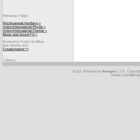
Werbung / Tipps:
Rechtsanwalt Hartberg >
Unterrichtsmaterial Physik >
Unterrichtsmaterial Chemie >
Music and Sound FX >
Kostenlose Fonts/ Grafiken
jede Woche neu!
Creativmarket *>
* Affiliate.
Script: Powered by
4images
1.7.9 Copyrig
Inhalte und Bildmat