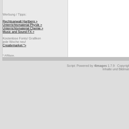
Werbung / Tipps:
Rechtsanwalt Hartberg >
Unterrichtsmaterial Physik >
Unterrichtsmaterial Chemie >
Music and Sound FX >
Kostenlose Fonts/ Grafiken
jede Woche neu!
Creativmarket *>
* Affiliate.
Script: Powered by
4images
1.7.9 Copyrig
Inhalte und Bildmat