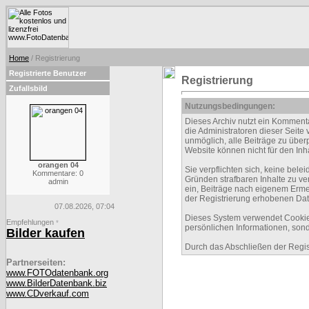
Home
/ Registrierung
Registrierte Benutzer
Registrierung
Zufallsbild
Nutzungsbedingungen:
Dieses Archiv nutzt ein Kommen
die Administratoren dieser Seite
unmöglich, alle Beiträge zu über
Website können nicht für den Inh
orangen 04
Sie verpflichten sich, keine be
Kommentare: 0
Gründen strafbaren Inhalte zu ve
admin
ein, Beiträge nach eigenem Erme
der Registrierung erhobenen Dat
07.08.2026, 07:04
Dieses System verwendet Cookies
Empfehlungen
*
persönlichen Informationen, sond
Bilder kaufen
Durch das Abschließen der Regi
Partnerseiten:
www.FOTOdatenbank.org
www.BilderDatenbank.biz
www.CDverkauf.com