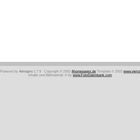
: Powered by
4images
1.7.9 Copyright © 2002
4homepages.de
Template © 2002
www.viers
Inhalte und Bildmaterial: © by
www.FotoDatenbank.com