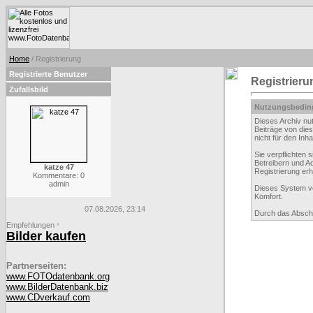
Home
/ Registrierung
Registrierte Benutzer
Registrieru
Zufallsbild
Nutzungsbedin
Dieses Archiv nu
Beiträge von dies
nicht für den Inh
Sie verpflichten
Betreibern und A
katze 47
Registrierung er
Kommentare: 0
admin
Dieses System ve
Komfort.
07.08.2026, 23:14
Durch das Abschl
Empfehlungen
*
Bilder kaufen
Partnerseiten:
www.FOTOdatenbank.org
www.BilderDatenbank.biz
www.CDverkauf.com