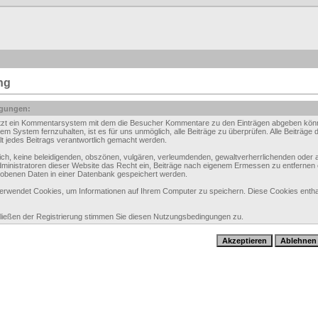
ng
gungen:
tzt ein Kommentarsystem mit dem die Besucher Kommentare zu den Einträgen abgeben könne
em System fernzuhalten, ist es für uns unmöglich, alle Beiträge zu überprüfen. Alle Beiträg
alt jedes Beitrags verantwortlich gemacht werden.
 sich, keine beleidigenden, obszönen, vulgären, verleumdenden, gewaltverherrlichenden oder 
dministratoren dieser Website das Recht ein, Beiträge nach eigenem Ermessen zu entfernen
hobenen Daten in einer Datenbank gespeichert werden.
rwendet Cookies, um Informationen auf Ihrem Computer zu speichern. Diese Cookies enthalt
ießen der Registrierung stimmen Sie diesen Nutzungsbedingungen zu.