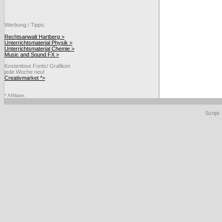
Werbung / Tipps:
Rechtsanwalt Hartberg >
Unterrichtsmaterial Physik >
Unterrichtsmaterial Chemie >
Music and Sound FX >
Kostenlose Fonts/ Grafiken
jede Woche neu!
Creativmarket *>
* Affiliate.
Script