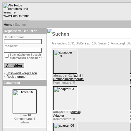
Home
/ Suchen
Registrierte Benutzer
Suchen
Benutzername:
Gefunden: 1691 Bild(er) auf 188 Seite(n). Angezeigt: Bild
Passwort:
Beim nächsten Besuch
automatisch anmelden?
»
Password vergessen
absauger 01
(
admin
)
»
Registrierung
Rettungsdienstgeräte
Kommentare: 0
Zufallsbild
adapter 03
(
admin
)
timer-16
Adapter
Kommentare: 1
Kommentare: 0
admin