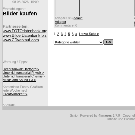
08.08.2026, 15:09
Empfehlungen
*
Bilder kaufen
adapter 06
(
admin
)
Adapter
Kommentare: 0
Partnerseiten:
www.FOTOdatenbank.org
1
2
3
4
5
6
»
Letzte Seite »
www.BilderDatenbank.biz
www.CDverkauf.com
Werbung / Tipps:
Rechtsanwalt Hartberg >
Unterrichtsmaterial Physik >
Unterrichtsmaterial Chemie >
Music and Sound FX >
Kostenlose Fonts/ Grafiken
jede Woche neu!
Creativmarket *>
* Affiliate.
Script: Powered by
4images
1.7.9 Copyrig
Inhalte und Bildmat