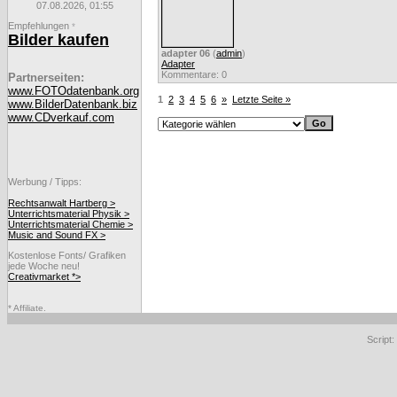
07.08.2026, 01:55
Empfehlungen
*
Bilder kaufen
adapter 06
(
admin
)
Adapter
Kommentare: 0
Partnerseiten:
www.FOTOdatenbank.org
1
2
3
4
5
6
»
Letzte Seite »
www.BilderDatenbank.biz
www.CDverkauf.com
Werbung / Tipps:
Rechtsanwalt Hartberg >
Unterrichtsmaterial Physik >
Unterrichtsmaterial Chemie >
Music and Sound FX >
Kostenlose Fonts/ Grafiken
jede Woche neu!
Creativmarket *>
* Affiliate.
Script