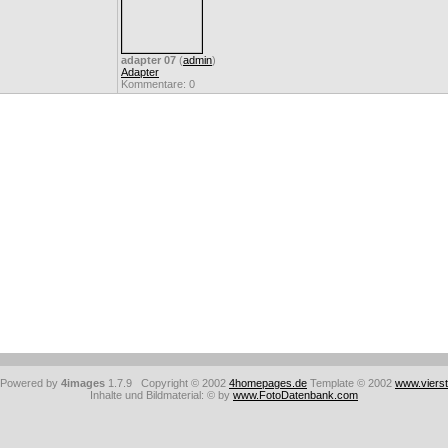
adapter 07
(
admin
)
Adapter
Kommentare: 0
: Powered by
4images
1.7.9 Copyright © 2002
4homepages.de
Template © 2002
www.viers
Inhalte und Bildmaterial: © by
www.FotoDatenbank.com