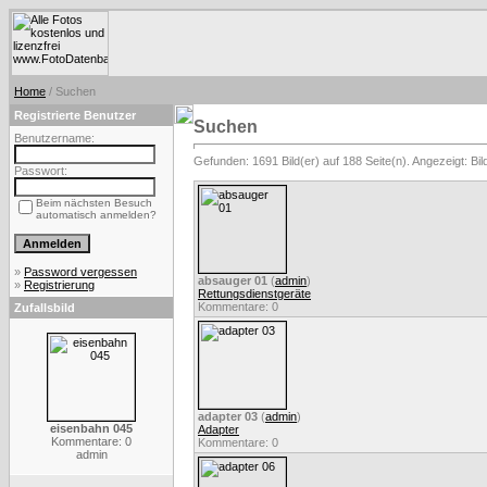
Home
/ Suchen
Registrierte Benutzer
Suchen
Benutzername:
Gefunden: 1691 Bild(er) auf 188 Seite(n). Angezeigt: Bild
Passwort:
Beim nächsten Besuch
automatisch anmelden?
»
Password vergessen
absauger 01
(
admin
)
»
Registrierung
Rettungsdienstgeräte
Kommentare: 0
Zufallsbild
adapter 03
(
admin
)
eisenbahn 045
Adapter
Kommentare: 0
Kommentare: 0
admin