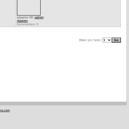
adapter 08
(
admin
)
Adapter
Kommentare: 0
Bilder pro Seite:
tra.com