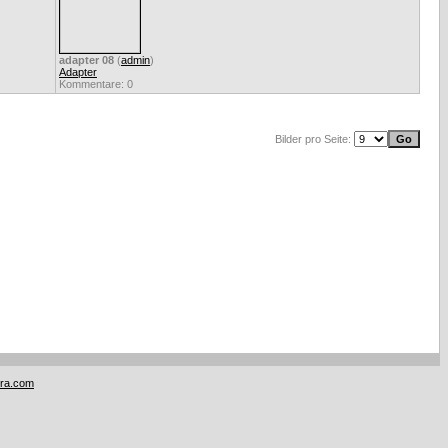
adapter 08
(
admin
)
Adapter
Kommentare: 0
Bilder pro Seite:
tra.com