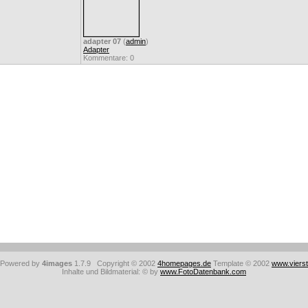
adapter 07
(
admin
)
Adapter
Kommentare: 0
: Powered by
4images
1.7.9 Copyright © 2002
4homepages.de
Template © 2002
www.viers
Inhalte und Bildmaterial: © by
www.FotoDatenbank.com