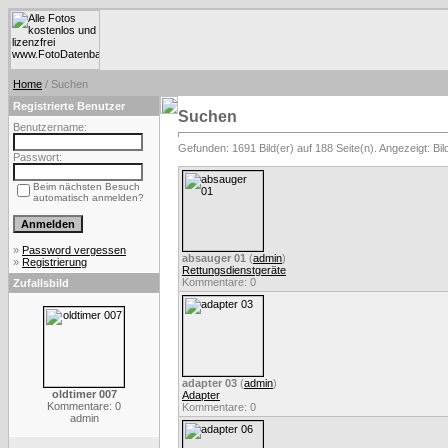
Home
/ Suchen
Registrierte Benutzer
Suchen
Benutzername:
Gefunden: 1691 Bild(er) auf 188 Seite(n). Angezeigt: Bild
Passwort:
Beim nächsten Besuch
automatisch anmelden?
»
Password vergessen
absauger 01
(
admin
)
»
Registrierung
Rettungsdienstgeräte
Kommentare: 0
Zufallsbild
adapter 03
(
admin
)
oldtimer 007
Adapter
Kommentare: 0
Kommentare: 0
admin