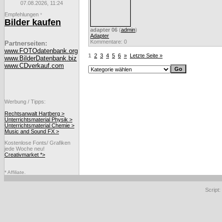
07.08.2026, 11:24
Empfehlungen
*
Bilder kaufen
adapter 06
(
admin
)
Adapter
Kommentare: 0
Partnerseiten:
www.FOTOdatenbank.org
1
2
3
4
5
6
»
Letzte Seite »
www.BilderDatenbank.biz
www.CDverkauf.com
Werbung / Tipps:
Rechtsanwalt Hartberg >
Unterrichtsmaterial Physik >
Unterrichtsmaterial Chemie >
Music and Sound FX >
Kostenlose Fonts/ Grafiken
jede Woche neu!
Creativmarket *>
* Affiliate.
Script